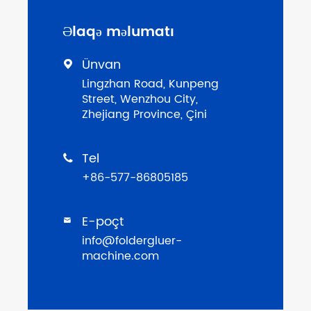
Əlaqə məlumatı
Ünvan

Lingzhan Road, Kunpeng
Street, Wenzhou City,
Zhejiang Province, Çini
Tel

+86-577-86805185
E-poçt

info@foldergluer-
machine.com