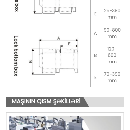
25-390
E
mm
90-800
A
mm
120-
B
600
mm
70-390
E
mm
MAŞININ QISM ŞƏKİLLƏRİ