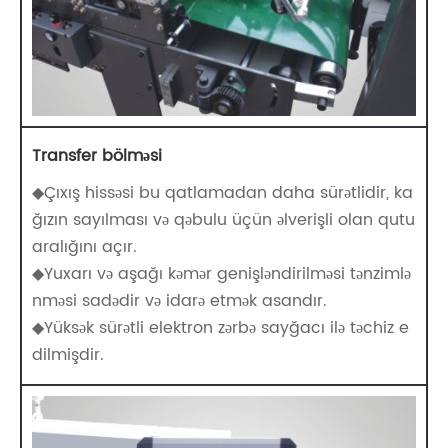
Transfer bölməsi
◆Çıxış hissəsi bu qatlamadan daha sürətlidir, ka
ğızın sayılması və qəbulu üçün əlverişli olan qutu
aralığını açır.
◆Yuxarı və aşağı kəmər genişləndirilməsi tənzimlə
nməsi sadədir və idarə etmək asandır.
◆Yüksək sürətli elektron zərbə sayğacı ilə təchiz e
dilmişdir.