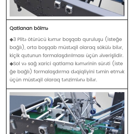
Qatlanan bölmə
◆3 Plitə ötürücü kəmər boşqab quruluşu (isteğe
bağlı), orta boşqab müstəqil olaraq sökülə bilər,
kiçik qutunun formalaşdırılması üçün əlverişlidir.
◆Sol və sağ xarici qatlama kəmərinin sürəti (iste
ğe bağlı) formalaşdırma dəqiqliyini təmin etmək
üçün müstəqil olaraq tənzimlənə bilər.