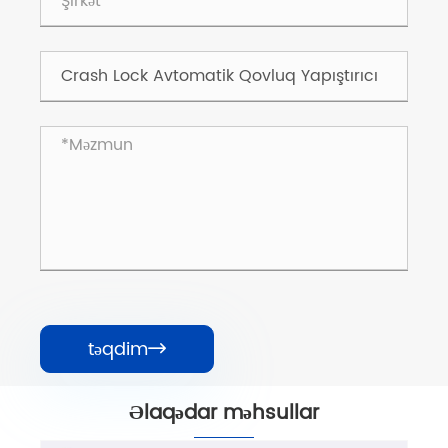
təqdim

Əlaqədar məhsullar