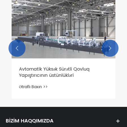
Qablaşdırma işiniz üçün niyə 
qovluq gluer seçməlisiniz?
Ətraflı Baxın >>


Qovluq
BIZIM HAQQIMIZDA