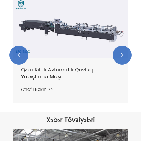
Düz Xətt Avtomatik Qovluq Yapıştırıcı
Maşın
Ətraflı Baxın >>


Xəbər Tövsiyələri