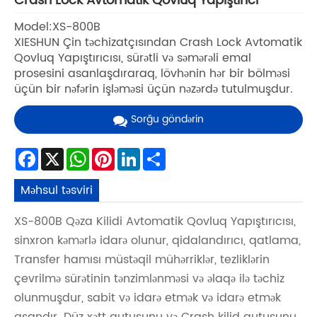
Crash Lock Avtomatik Qovluq Yapıştırıcı
Model:XS-800B
XIESHUN Çin təchizatçısından Crash Lock Avtomatik
Qovluq Yapıştırıcısı, sürətli və səmərəli emal
prosesini asanlaşdıraraq, lövhənin hər bir bölməsi
üçün bir nəfərin işləməsi üçün nəzərdə tutulmuşdur.
Sorğu göndərin
Facebook
X
WhatsApp
Pinterest
LinkedIn
Share
Məhsul təsviri
XS-800B Qəza Kilidi Avtomatik Qovluq Yapıştırıcısı,
sinxron kəmərlə idarə olunur, qidalandırıcı, qatlama,
Transfer hamısı müstəqil mühərriklər, tezliklərin
çevrilmə sürətinin tənzimlənməsi və əlaqə ilə təchiz
olunmuşdur, sabit və idarə etmək və idarə etmək
asandır. Düz xətt qutusunu və Crash kilid qutusunu