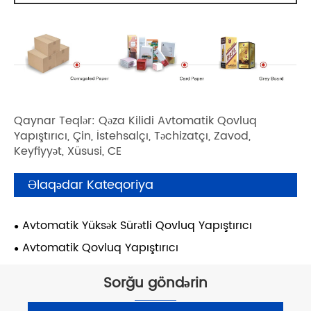
Qaynar Teqlər: Qəza Kilidi Avtomatik Qovluq
Yapıştırıcı, Çin, İstehsalçı, Təchizatçı, Zavod,
Keyfiyyət, Xüsusi, CE
Əlaqədar Kateqoriya
Avtomatik Yüksək Sürətli Qovluq Yapıştırıcı
Avtomatik Qovluq Yapıştırıcı
Sorğu göndərin