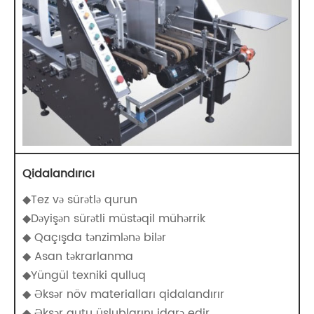
Qidalandırıcı
◆Tez və sürətlə qurun
◆Dəyişən sürətli müstəqil mühərrik
◆ Qaçışda tənzimlənə bilər
◆ Asan təkrarlanma
◆Yüngül texniki qulluq
◆ Əksər növ materialları qidalandırır
◆ Əksər qutu üslublarını idarə edir