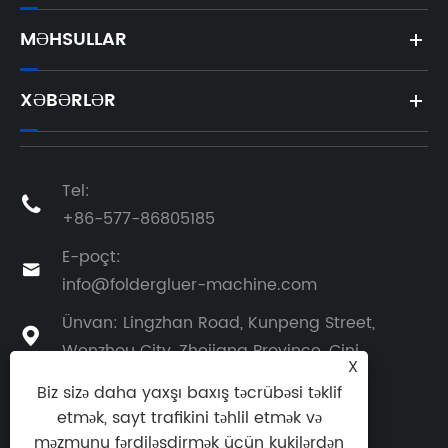
MƏHSULLAR
XƏBƏRLƏR
Tel:

+86-577-86805185
E-poçt:

info@foldergluer-machine.com
Ünvan: Lingzhan Road, Kunpeng Street,

Wenzhou City, Zhejiang Province, Çini
X
Biz sizə daha yaxşı baxış təcrübəsi təklif
etmək, sayt trafikini təhlil etmək və
məzmunu fərdiləşdirmək üçün kukilərdən