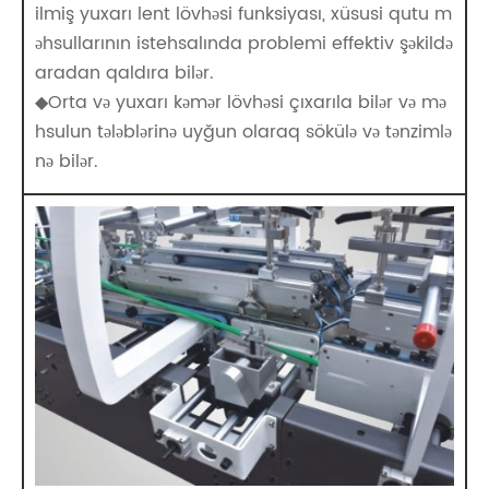
ilmiş yuxarı lent lövhəsi funksiyası, xüsusi qutu m
əhsullarının istehsalında problemi effektiv şəkildə
aradan qaldıra bilər.
◆Orta və yuxarı kəmər lövhəsi çıxarıla bilər və mə
hsulun tələblərinə uyğun olaraq sökülə və tənzimlə
nə bilər.