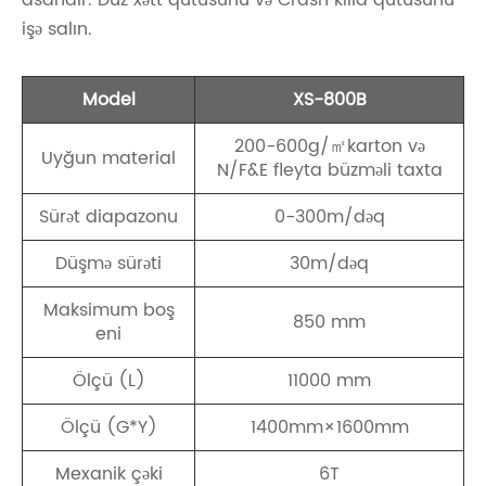
işə salın.
Model
XS-800B
200-600g/㎡karton və
Uyğun material
N/F&E fleyta büzməli taxta
Sürət diapazonu
0-300m/dəq
Düşmə sürəti
30m/dəq
Maksimum boş
850 mm
eni
Ölçü (L)
11000 mm
Ölçü (G*Y)
1400mm×1600mm
Mexanik çəki
6T