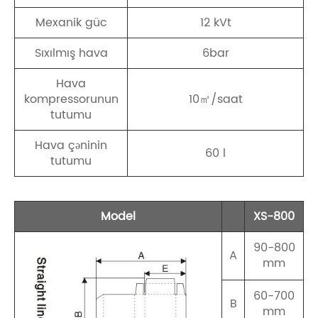
Mexanik güc
12 kVt
Sıxılmış hava
6bar
Hava
kompressorunun
10㎡/saat
tutumu
Hava çəninin
60 l
tutumu
Model
XS-800
90-800
A
mm
60-700
B
mm