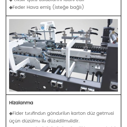
◆Feder Hava emiş (isteğe bağlı)
Hizalanma
◆Fider tərəfindən göndərilən karton düz getməsi
üçün düzülmə ilə düzəldilməlidir.