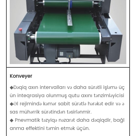
Konveyer
◆Dəqiq axın intervalları və daha sürətli işləmə üç
ün inteqrasiya olunmuş qutu axını tənzimləyicisi
◆Əl rejimində kəmər sabit sürətlə hərəkət edir və ə
sas mühərrik sürətindən təsirlənmir.
◆ Pnevmatik təzyiqə nəzarət daha dəqiqdir, bağl
anma effektini təmin etmək üçün.