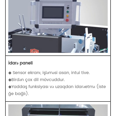
İdarə paneli
◆ Sensor ekranı, işləməsi asan, intui tive.
◆Birdən çox dil mövcuddur.
◆Yaddaş funksiyası və uzaqdan idarəetmə (iste
ğe bağlı).