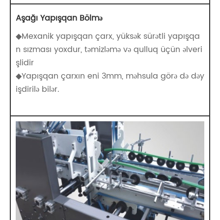
Aşağı Yapışqan Bölmə
◆Mexanik yapışqan çarx, yüksək sürətli yapışqa
n sızması yoxdur, təmizləmə və qulluq üçün əlveri
şlidir
◆Yapışqan çarxın eni 3mm, məhsula görə də dəy
işdirilə bilər.