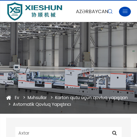
AZƏRBAYCAN


Ev
Məhsullar
Karton qutu üçün qovluq yapışqan
Avtomatik Qovluq Yapıştırıcı