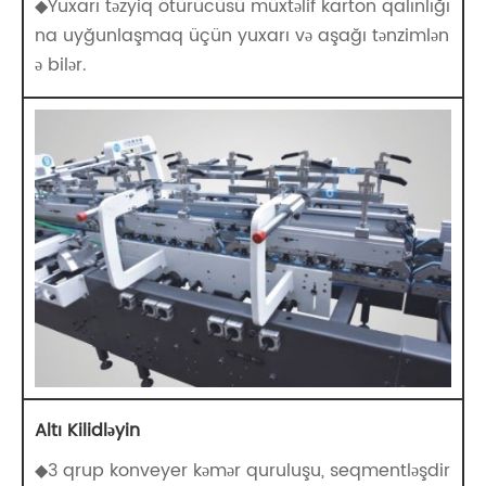
◆Yuxarı təzyiq ötürücüsü müxtəlif karton qalınlığı
na uyğunlaşmaq üçün yuxarı və aşağı tənzimlən
ə bilər.
Altı Kilidləyin
◆3 qrup konveyer kəmər quruluşu, seqmentləşdir