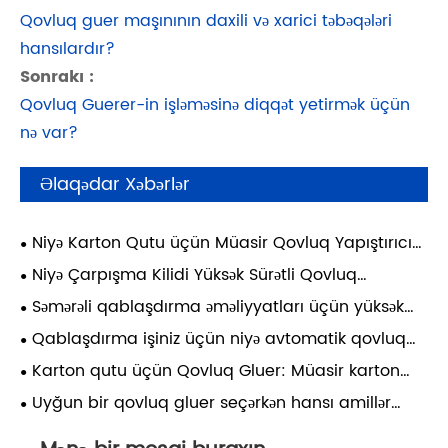
Qovluq guer maşınının daxili və xarici təbəqələri
hansılardır?
Sonrakı :
Qovluq Guerer-in işləməsinə diqqət yetirmək üçün
nə var?
Əlaqədar Xəbərlər
Niyə Karton Qutu üçün Müasir Qovluq Yapıştırıcı
Qablaşdırma Effektivliyini yenidən müəyyənləşdirir?
Niyə Çarpışma Kilidi Yüksək Sürətli Qovluq
Yapıştırıcı Müasir Qablaşdırma İstehsalı üçün
Səmərəli qablaşdırma əməliyyatları üçün yüksək
Vacibdir?
sürətli qovluq yapışqanları nədir?
Qablaşdırma işiniz üçün niyə avtomatik qovluq
gluer seçməlisiniz?
Karton qutu üçün Qovluq Gluer: Müasir karton
qablaşdırma üçün əsas avadanlıq
Uyğun bir qovluq gluer seçərkən hansı amillər
nəzərə alınmalıdır