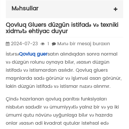
Məhsullar
Qovluq Gluers düzgün istifadə və texniki
xidmətə ehtiyac duyur
2024-07-23
1
Mənə bir mesaj buraxın
İstərsə
Qovluq guer
satın alındıqdan sonra normal
və düzgün rolunu oynaya bilər, əsasən düzgün
istifadə və istismardan asılıdır. Qovluq gluers
maşınlarda sadə görünür və işləməsi asan görünür,
lakin düzgün istifadə və istismar nəzərə alınmır.
Çində hazırlanan qovluq parıltısı funksiyaları
nisbətən sadədir və ümumiyyətlə yalnız bir və ya iki
ümumi qutu növünə uyğunlaşa bilər və hazırda
onlar əsasən adi kvadrat qutular istehsal edə