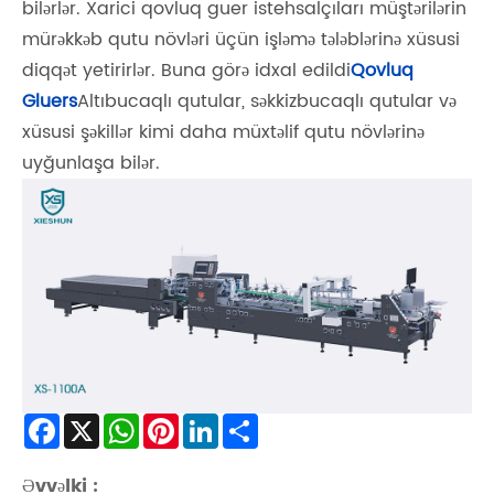
bilərlər. Xarici qovluq guer istehsalçıları müştərilərin
mürəkkəb qutu növləri üçün işləmə tələblərinə xüsusi
diqqət yetirirlər. Buna görə idxal edildi
Qovluq
Gluers
Altıbucaqlı qutular, səkkizbucaqlı qutular və
xüsusi şəkillər kimi daha müxtəlif qutu növlərinə
uyğunlaşa bilər.
Facebook
X
WhatsApp
Pinterest
LinkedIn
Share
Əvvəlki :