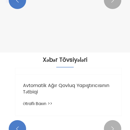


Avtomatik ağır vəzifə, 4 və 6 künc
qovluğu gluer
Ətraflı Baxın >>
Xəbər Tövsiyələri

