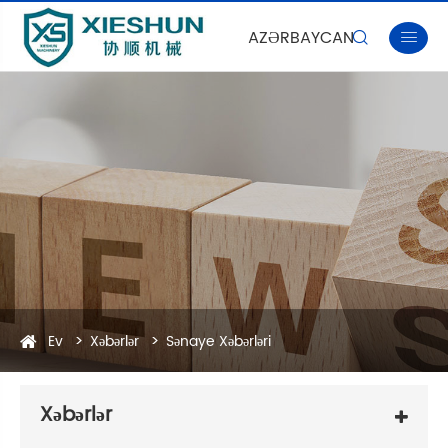
AZƏRBAYCAN


Ev
Xəbərlər
Sənaye Xəbərləri
Xəbərlər