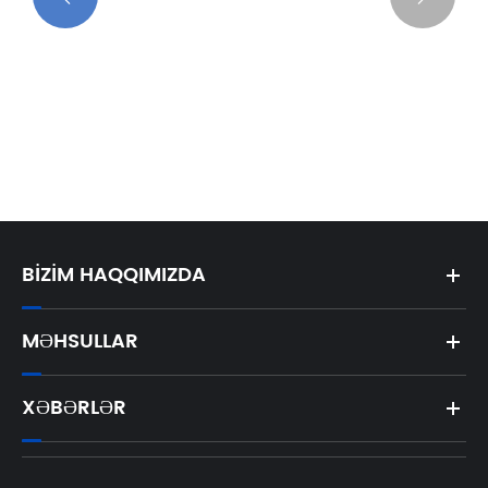
Avtomatik Ağır Qovluq Yapıştırıcısının
Tətbiqi
Ətraflı Baxın >>
BIZIM HAQQIMIZDA
MƏHSULLAR
XƏBƏRLƏR