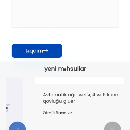
təqdim

yeni məhsullar