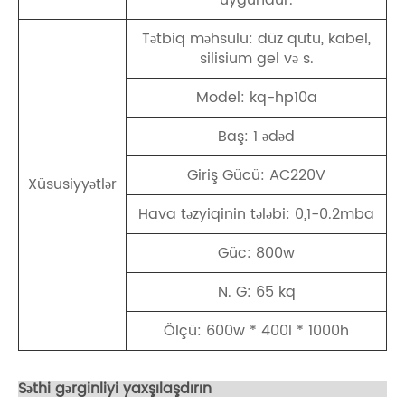
Tətbiq məhsulu: düz qutu, kabel,
silisium gel və s.
Model: kq-hp10a
Baş: 1 ədəd
Giriş Gücü: AC220V
Xüsusiyyətlər
Hava təzyiqinin tələbi: 0,1-0.2mba
Güc: 800w
N. G: 65 kq
Ölçü: 600w * 400l * 1000h
Səthi gərginliyi yaxşılaşdırın