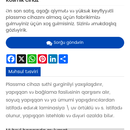
Kosmik cihaz
Ən son satış, aşağı qiymətə və yüksək keyfiyyətli
plassma cihazını almaq üçün fabrikimizə
gəlməyiniz üçün xoş gəlmisiniz. Sizinlə əməkdaşlıq
gözləyirik.
Sorğu göndərin
Facebook
X
WhatsApp
Pinterest
LinkedIn
Share
Məhsul təsviri
Plassma cihazı səthi gərginliyi yaxşılaşdırır,
yapışqan və bağlama fasiləsinin qarşısını alır,
soyuq yapışqan və ya ümumi yapışdırıcılardan
istifadə edərək laminasiya \ uv örtüklü və s. İstifadə
olunur, yapışqan istehlakı və dəyəri azalda bilər.