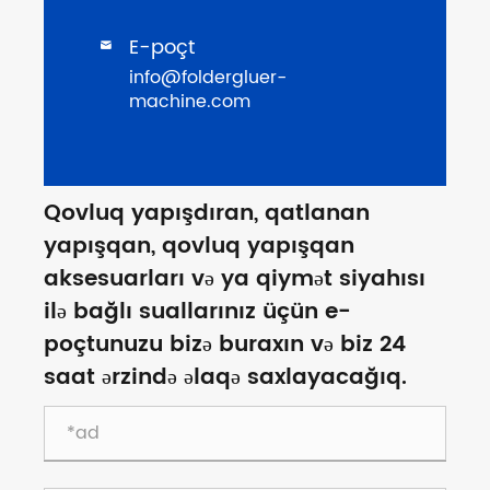
E-poçt

info@foldergluer-
machine.com
Qovluq yapışdıran, qatlanan
yapışqan, qovluq yapışqan
aksesuarları və ya qiymət siyahısı
ilə bağlı suallarınız üçün e-
poçtunuzu bizə buraxın və biz 24
saat ərzində əlaqə saxlayacağıq.