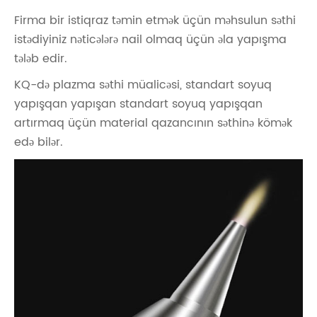
Firma bir istiqraz təmin etmək üçün məhsulun səthi
istədiyiniz nəticələrə nail olmaq üçün əla yapışma
tələb edir.
KQ-də plazma səthi müalicəsi, standart soyuq
yapışqan yapışan standart soyuq yapışqan
artırmaq üçün material qazancının səthinə kömək
edə bilər.