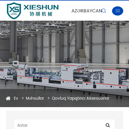
AZƏRBAYCAN


Ev
Məhsullar
Qovluq Yapıştırıcı Aksesuarlar