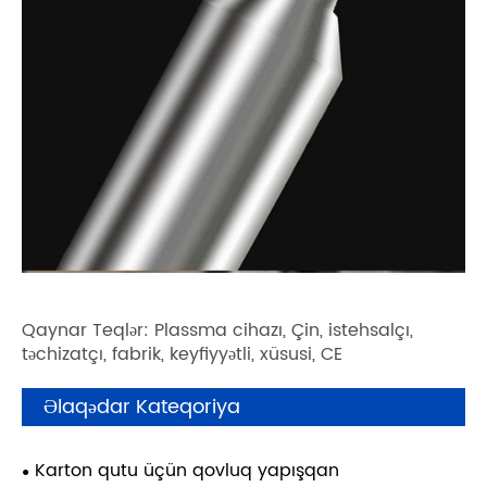
Qaynar Teqlər: Plassma cihazı, Çin, istehsalçı,
təchizatçı, fabrik, keyfiyyətli, xüsusi, CE
Əlaqədar Kateqoriya
Karton qutu üçün qovluq yapışqan