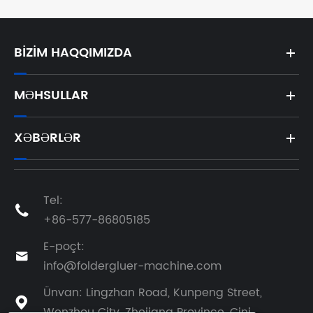
BIZIM HAQQIMIZDA
MƏHSULLAR
XƏBƏRLƏR
Tel:

+86-577-86805185
E-poçt:

info@foldergluer-machine.com
Ünvan: Lingzhan Road, Kunpeng Street,

Wenzhou City, Zhejiang Province, Çini