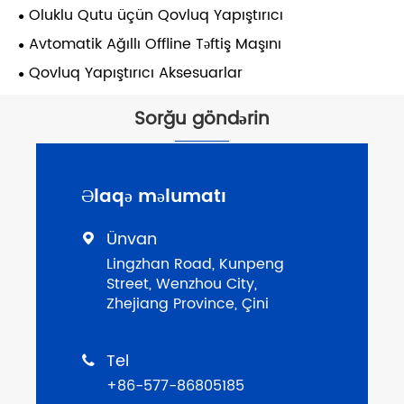
Oluklu Qutu üçün Qovluq Yapıştırıcı
Avtomatik Ağıllı Offline Təftiş Maşını
Qovluq Yapıştırıcı Aksesuarlar
Sorğu göndərin
Əlaqə məlumatı
Ünvan

Lingzhan Road, Kunpeng
Street, Wenzhou City,
Zhejiang Province, Çini
Tel

+86-577-86805185