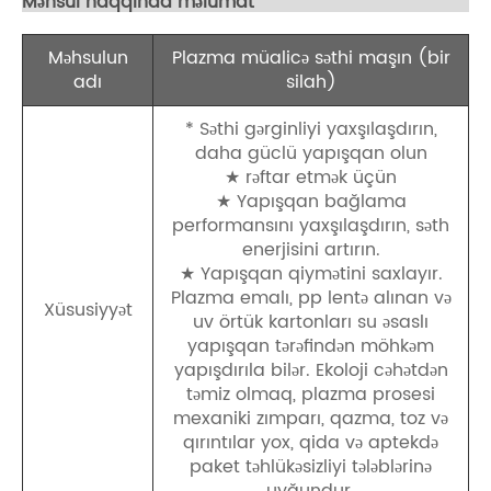
Məhsul haqqında məlumat
Məhsulun
Plazma müalicə səthi maşın (bir
adı
silah)
* Səthi gərginliyi yaxşılaşdırın,
daha güclü yapışqan olun
★ rəftar etmək üçün
★ Yapışqan bağlama
performansını yaxşılaşdırın, səth
enerjisini artırın.
★ Yapışqan qiymətini saxlayır.
Plazma emalı, pp lentə alınan və
Xüsusiyyət
uv örtük kartonları su əsaslı
yapışqan tərəfindən möhkəm
yapışdırıla bilər. Ekoloji cəhətdən
təmiz olmaq, plazma prosesi
mexaniki zımparı, qazma, toz və
qırıntılar yox, qida və aptekdə
paket təhlükəsizliyi tələblərinə
uyğundur.