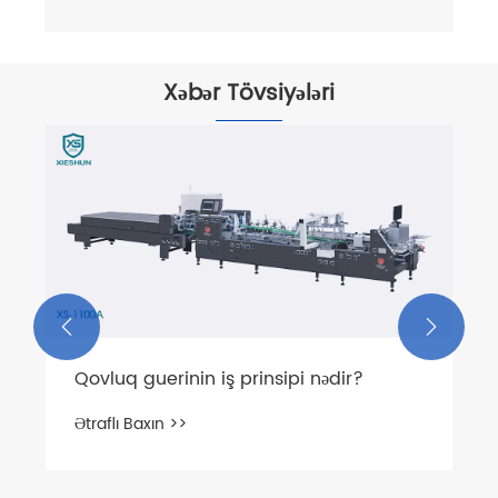
Xəbər Tövsiyələri


Qovluq guerinin iş prinsipi nədir?
Ətraflı Baxın >>